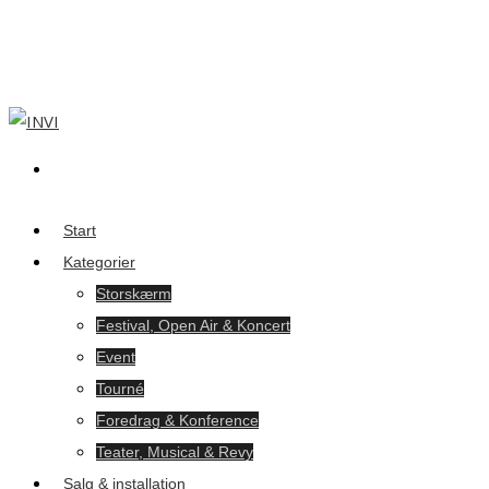
Start
Kategorier
Storskærm
Festival, Open Air & Koncert
Event
Tourné
Foredrag & Konference
Teater, Musical & Revy
Salg & installation