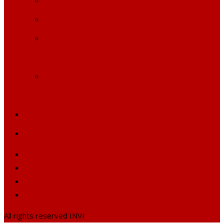
Tourné
Foredrag &
Konference
Teater, Musical &
Revy
Salg & installation
Kontakt
All rights reserved INVI