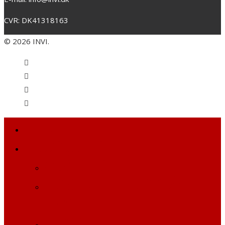
CVR: DK41318163
© 2026 INVI.
Start
Kategorier
Storskærm
Festival, Open Air &
Koncert
Event