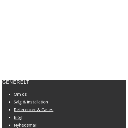
GENERELT
Om os
Salg & installation
Referencer & Cases
Blog
Nyhedsmail