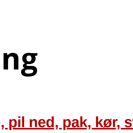
ing
p, pil ned, pak, kør, 