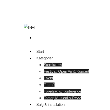
Start
Kategorier
Storskærm
Festival, Open Air & Koncert
Event
Tourné
Foredrag & Konference
Teater, Musical & Revy
Salg & installation