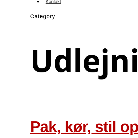
Kontakt
Category
Udlejn
Pak, kør, stil o