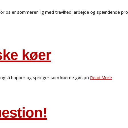
r. For os er sommeren lig med travlhed, arbejde og spændende pro
ske køer
e også hopper og springer som køerne gør. ;o)
Read More
uestion!