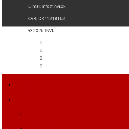
E-mail: info@invi.dk
CVR: DK41318163
© 2026 INVI.
Start
Kategorier
Storskærm
Festival, Open 