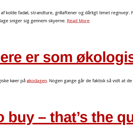
 kolde fadøl, strandture, grillaftener og dårligt timet regnvej
rsdage sniger sig gennem skyerne.
Read More
ere er som økologi
giske køer på
økodagen
. Nogen gange går de faktisk så vidt at d
o buy – that’s the q