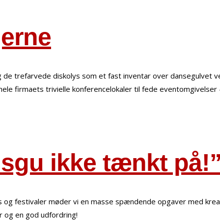
gerne
og de trefarvede diskolys som et fast inventar over dansegulvet 
ele firmaets trivielle konferencelokaler til fede eventomgivelser –
 sgu ikke tænkt på
nts og festivaler møder vi en masse spændende opgaver med kreat
er og en god udfordring!