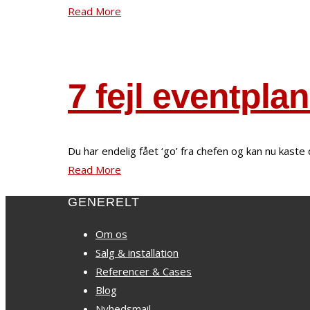
Read More
7 fejl eventpl
Du har endelig fået ‘go’ fra chefen og kan nu kast
Read More
GENERELT
Om os
Salg & installation
Referencer & Cases
Blog
Nyhedsmail